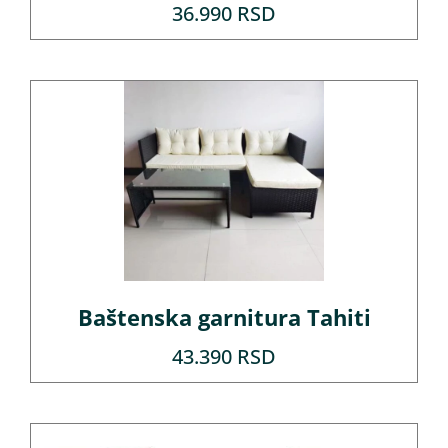
Ocenjeno
36.990
RSD
sa
5.00
od 5
Baštenska garnitura Tahiti
43.390
RSD