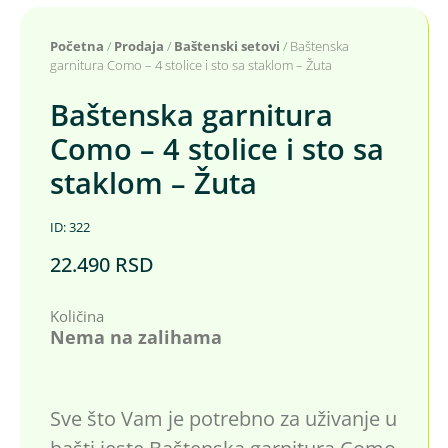
Početna
/
Prodaja
/
Baštenski setovi
/ Baštenska
garnitura Como – 4 stolice i sto sa staklom – Žuta
Baštenska garnitura
Como – 4 stolice i sto sa
staklom – Žuta
ID: 322
22.490
RSD
Količina
Nema na zalihama
Sve što Vam je potrebno za uživanje u