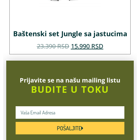
Baštenski set Jungle sa jastucima
23.390
RSD
15.990
RSD
Prijavite se na našu mailing listu
BUDITE U TOKU
POŠALJITE