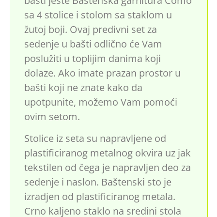
bašti jeste Baštenska garnitura Como
sa 4 stolice i stolom sa staklom u
žutoj boji. Ovaj predivni set za
sedenje u bašti odlično će Vam
poslužiti u toplijim danima koji
dolaze. Ako imate prazan prostor u
bašti koji ne znate kako da
upotpunite, možemo Vam pomoći
ovim setom.
Stolice iz seta su napravljene od
plastificiranog metalnog okvira uz jak
tekstilen od čega je napravljen deo za
sedenje i naslon. Baštenski sto je
izradjen od plastificiranog metala.
Crno kaljeno staklo na sredini stola