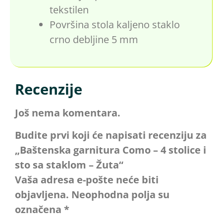
tekstilen
​Površina stola kaljeno staklo
crno debljine 5 mm
Recenzije
Još nema komentara.
Budite prvi koji će napisati recenziju za
„Baštenska garnitura Como – 4 stolice i
sto sa staklom – Žuta“
Vaša adresa e-pošte neće biti
objavljena.
Neophodna polja su
označena
*