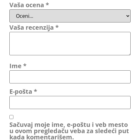
Vaša ocena
*
Vaša recenzija
*
Ime
*
E-pošta
*
Sačuvaj moje ime, e-poštu i veb mesto
u ovom pregledaču veba za sledeći put
kada komentarišem.