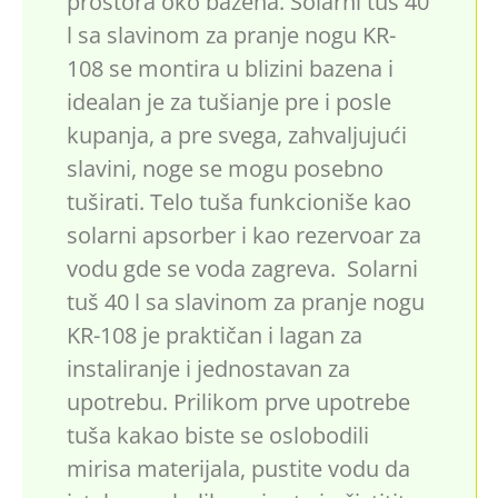
prostora oko bazena. Solarni tuš 40
l sa slavinom za pranje nogu KR-
108 se montira u blizini bazena i
idealan je za tušianje pre i posle
kupanja, a pre svega, zahvaljujući
slavini, noge se mogu posebno
tuširati. Telo tuša funkcioniše kao
solarni apsorber i kao rezervoar za
vodu gde se voda zagreva. Solarni
tuš 40 l sa slavinom za pranje nogu
KR-108 je praktičan i lagan za
instaliranje i jednostavan za
upotrebu. Prilikom prve upotrebe
tuša kakao biste se oslobodili
mirisa materijala, pustite vodu da