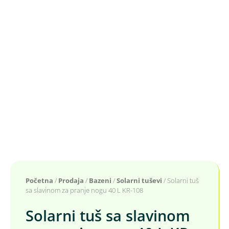
Početna
/
Prodaja
/
Bazeni
/
Solarni tuševi
/ Solarni tuš
sa slavinom za pranje nogu 40 L KR-108
Solarni tuš sa slavinom