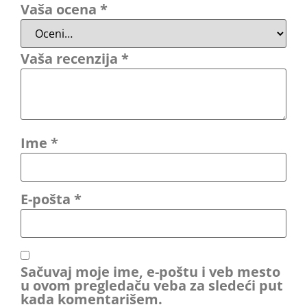
Vaša ocena
*
Vaša recenzija
*
Ime
*
E-pošta
*
Sačuvaj moje ime, e-poštu i veb mesto
u ovom pregledaču veba za sledeći put
kada komentarišem.