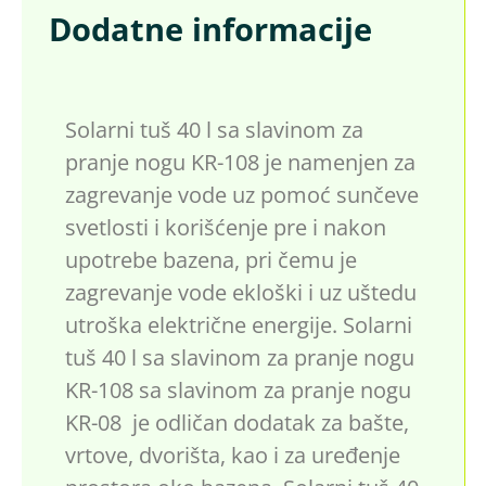
Dodatne informacije
Solarni tuš 40 l sa slavinom za
pranje nogu KR-108 je namenjen za
zagrevanje vode uz pomoć sunčeve
svetlosti i korišćenje pre i nakon
upotrebe bazena, pri čemu je
zagrevanje vode ekloški i uz uštedu
utroška električne energije. Solarni
tuš 40 l sa slavinom za pranje nogu
KR-108 sa slavinom za pranje nogu
KR-08 je odličan dodatak za bašte,
vrtove, dvorišta, kao i za uređenje