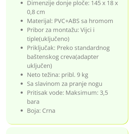
Dimenzije donje ploče: 145 x 18 x
0,8 cm
Materijal: PVC+ABS sa hromom
Pribor za montažu: Vijci i
tiple(uključeno)
Priključak: Preko standardnog
baštenskog creva(adapter
uključen)
Neto težina: pribl. 9 kg
Sa slavinom za pranje nogu
Pritisak vode: Maksimum: 3,5
bara
Boja: Crna