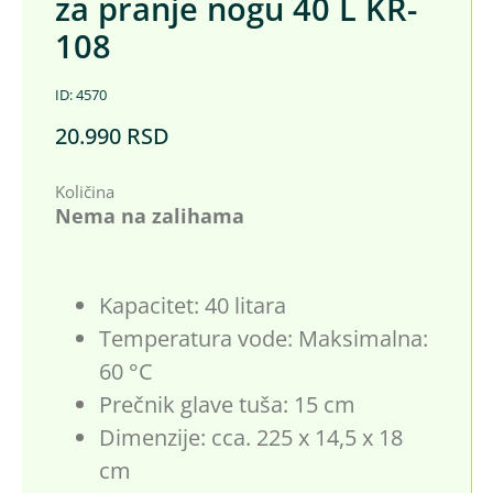
za pranje nogu 40 L KR-
108
ID: 4570
20.990
RSD
Količina
Nema na zalihama
Kapacitet: 40 litara
Temperatura vode: Maksimalna:
60 ​​°C
Prečnik glave tuša: 15 cm
Dimenzije: cca. 225 x 14,5 x 18
cm