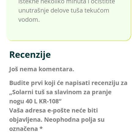
istekne nekoliko minuta i očistitite
unutrašnje delove tuša tekućom
vodom.
Recenzije
Još nema komentara.
Budite prvi koji će napisati recenziju za
„Solarni tuš sa slavinom za pranje
nogu 40 L KR-108“
Vaša adresa e-pošte neće biti
objavljena.
Neophodna polja su
označena
*